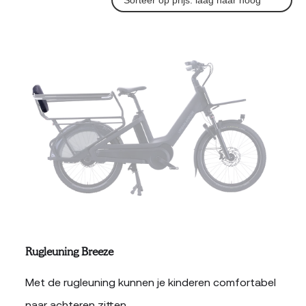
prijs:
laag
naar
hoog
Rugleuning Breeze
Met de rugleuning kunnen je kinderen comfortabel
naar achteren zitten