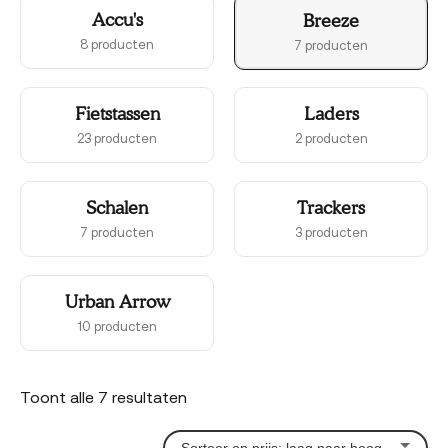
Accu's
Breeze
8 producten
7 producten
Fietstassen
Laders
23 producten
2 producten
Schalen
Trackers
7 producten
3 producten
Urban Arrow
10 producten
Gesorteerd
Toont alle 7 resultaten
op