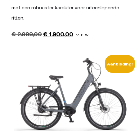
met een robuuster karakter voor uiteenlopende
ritten.
€
2.999,00
€
1.900,00
Oorspronkelijke
Huidige
inc. BTW
prijs
prijs
was:
is:
Aanbieding!
€ 2.999,00.
€ 1.900,00.