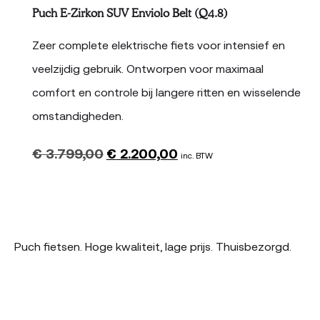
Puch E-Zirkon SUV Enviolo Belt (Q4.8)
Zeer complete elektrische fiets voor intensief en
veelzijdig gebruik. Ontworpen voor maximaal
comfort en controle bij langere ritten en wisselende
omstandigheden.
€
3.799,00
€
2.200,00
Oorspronkelijke
Huidige
inc. BTW
prijs
prijs
was:
is:
€ 3.799,00.
€ 2.200,00.
Puch fietsen. Hoge kwaliteit, lage prijs. Thuisbezorgd.