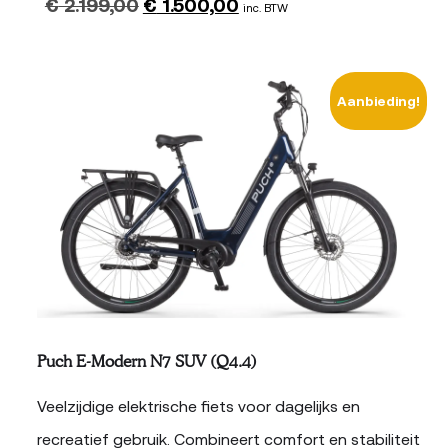
€
2.199,00
€
1.500,00
Oorspronkelijke
Huidige
inc. BTW
prijs
prijs
was:
is:
Aanbieding!
€ 2.199,00.
€ 1.500,00.
Puch E-Modern N7 SUV (Q4.4)
Veelzijdige elektrische fiets voor dagelijks en
recreatief gebruik. Combineert comfort en stabiliteit