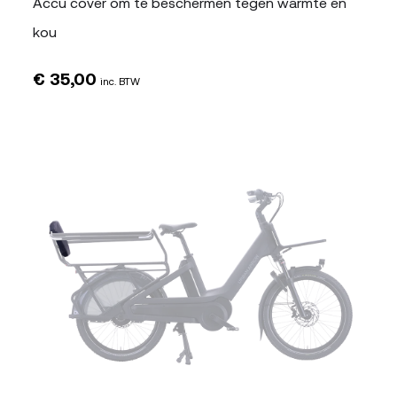
Accu cover om te beschermen tegen warmte en
kou
€
35,00
inc. BTW