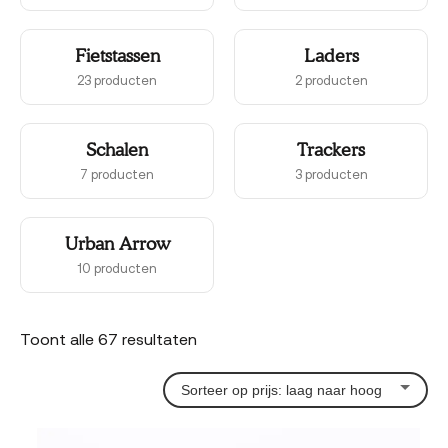
Fietstassen
Laders
23 producten
2 producten
Schalen
Trackers
7 producten
3 producten
Urban Arrow
10 producten
Gesorteerd
Toont alle 67 resultaten
op
prijs:
laag