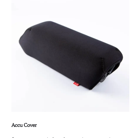
naar
hoog
Accu Cover