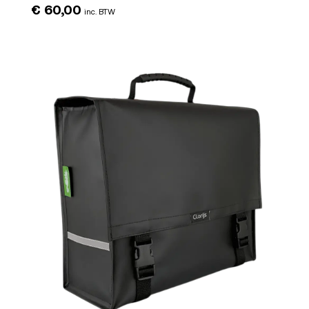
€
60,00
inc. BTW