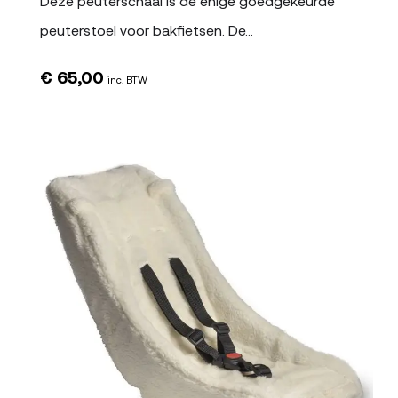
Deze peuterschaal is de enige goedgekeurde
peuterstoel voor bakfietsen. De…
€
65,00
inc. BTW