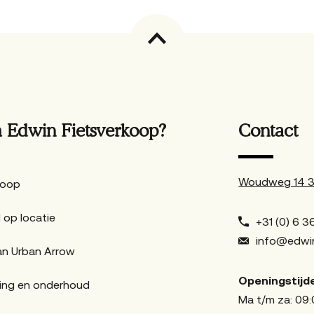
Edwin Fietsverkoop?
Contact
Woudweg 14 38
Koop
 op locatie
+31 (0) 6 36
info@edwin
an Urban Arrow
Openingstijd
ing en onderhoud
Ma t/m za: 09: