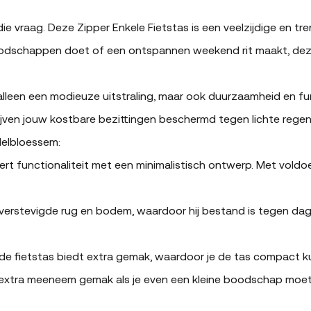
e vraag. Deze Zipper Enkele Fietstas is een veelzijdige en tre
t, boodschappen doet of een ontspannen weekend rit maakt, dez
t alleen een modieuze uitstraling, maar ook duurzaamheid en f
ijven jouw kostbare bezittingen beschermd tegen lichte re
delbloessem:
eert functionaliteit met een minimalistisch ontwerp. Met vold
verstevigde rug en bodem, waardoor hij bestand is tegen dag
 fietstas biedt extra gemak, waardoor je de tas compact ku
or extra meeneem gemak als je even een kleine boodschap moet