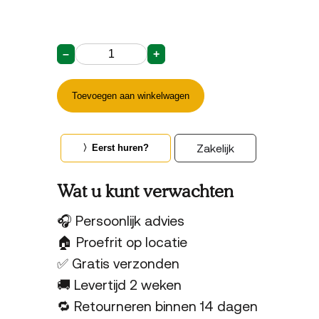
–
+
Zipper
Enkele
Fietstas
Toevoegen aan winkelwagen
–
Mat
Amandelbloesem
aantal
Zakelijk
〉Eerst huren?
Wat u kunt verwachten
🎧 Persoonlijk advies
🏠 Proefrit op locatie
✅ Gratis verzonden
🚚 Levertijd 2 weken
🔁 Retourneren binnen 14 dagen