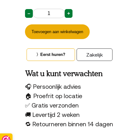
–
+
Zipper
Enkele
Fietstas
Toevoegen aan winkelwagen
reCYCLEd
–
Italy
aantal
Zakelijk
〉Eerst huren?
Wat u kunt verwachten
🎧 Persoonlijk advies
🏠 Proefrit op locatie
✅ Gratis verzonden
🚚 Levertijd 2 weken
🔁 Retourneren binnen 14 dagen