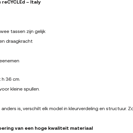
 reCYCLEd – Italy
wee tassen zijn gelijk
 en draagkracht
 meenemen
x h 36 cm.
oor kleine spullen.
rs is, verschilt elk model in kleurverdeling en structuur. Zo d
oering van een hoge kwaliteit materiaal