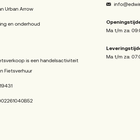
info@edwin
an Urban Arrow
Openingstijd
ing en onderhoud
Ma t/m za: 09:
Leveringstijd
Ma t/m za: 07:
etsverkoop is een handelsactiviteit
n Fietsverhuur
19431
002261040B52