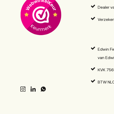
Dealer v
Verzeker
Edwin Fi
van Edwi
KVK 756
BTW NL