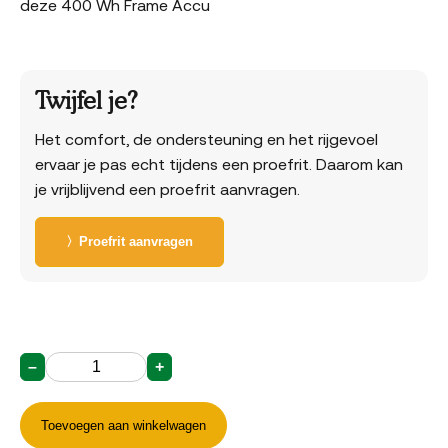
deze 400 Wh Frame Accu
Twijfel je?
Het comfort, de ondersteuning en het rijgevoel
ervaar je pas echt tijdens een proefrit. Daarom kan
je vrijblijvend een proefrit aanvragen.
〉Proefrit aanvragen
–
+
400
Wh
Frame
Toevoegen aan winkelwagen
Accu
SMART