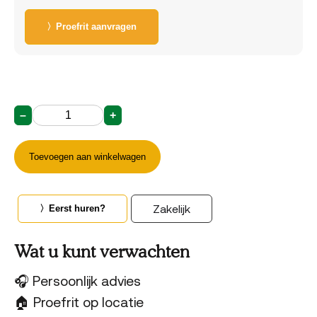
〉Proefrit aanvragen
–
+
Puch
E-
Modern
Toevoegen aan winkelwagen
Basic
N7
(C2.8)
aantal
Zakelijk
〉Eerst huren?
Wat u kunt verwachten
🎧 Persoonlijk advies
🏠 Proefrit op locatie