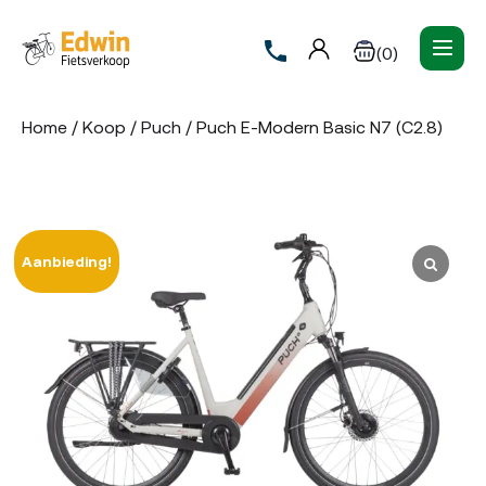
(0)
Home
/
Koop
/
Puch
/ Puch E-Modern Basic N7 (C2.8)
Aanbieding!