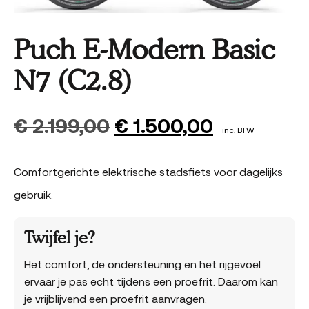
Puch E-Modern Basic
N7 (C2.8)
Oorspronkelijke
Huidige
€
2.199,00
€
1.500,00
inc. BTW
prijs
prijs
was:
is:
Comfortgerichte elektrische stadsfiets voor dagelijks
€ 2.199,00.
€ 1.500,00
gebruik.
Twijfel je?
Het comfort, de ondersteuning en het rijgevoel
ervaar je pas echt tijdens een proefrit. Daarom kan
je vrijblijvend een proefrit aanvragen.