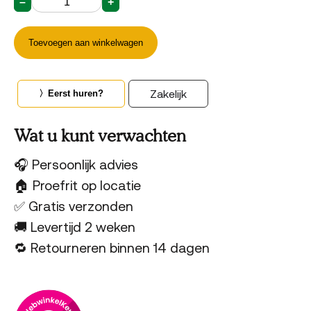
–
+
Mat
Rock
Zwart
Machine
Medium
aantal
–
Toevoegen aan winkelwagen
36
liter
Zakelijk
〉Eerst huren?
Wat u kunt verwachten
🎧 Persoonlijk advies
🏠 Proefrit op locatie
✅ Gratis verzonden
🚚 Levertijd 2 weken
🔁 Retourneren binnen 14 dagen