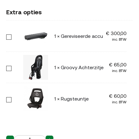
Extra opties
€
300,00
Gereviseerde
1
×
Gereviseerde accu
inc. BTW
accu
€
65,00
Groovy
1
×
Groovy Achterzitje
inc. BTW
Achterzitje
€
60,00
Rugsteuntje
1
×
Rugsteuntje
inc. BTW
1
×
Dubbele Fietstas
€
68,00
Dubbele
Mat Zwart Medium –
inc. BTW
Fietstas
36 liter